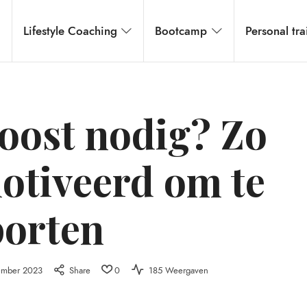
Lifestyle Coaching
Bootcamp
Personal tra
oost nodig? Zo
motiveerd om te
porten
ember 2023
Share
0
185 Weergaven