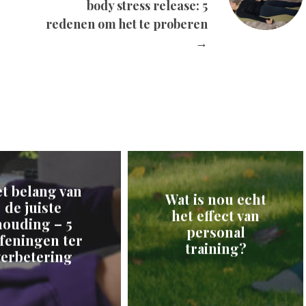
body stress release: 5
redenen om het te proberen
→
t belang van
Wat is nou echt
de juiste
het effect van
houding – 5
personal
feningen ter
training?
verbetering