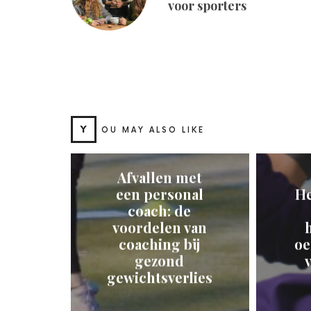
voor sporters
Y
OU MAY ALSO LIKE
Afvallen met
een personal
He
coach: de
voordelen van
coaching bij
oe
gezond
gewichtsverlies