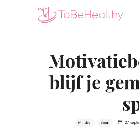
To Be Healthy
En nog een WordPress site
Motivatieb
blijf je ge
s
Mindset
Sport
27 sept