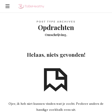
To
En
Be
POST TYPE ARCHIVES
nog
Opdrachten
een
Healthy
WordPress
Omschrijving.
site
Helaas, niets gevonden!
Ojee, ik heb niet kunnen vinden wat je zocht. Probeer anders de
handige zoekbalk eens uit.